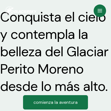
Ir
Mai
Conquista el cielo
al
Men
contenido
y contempla la
belleza del Glaciar
Perito Moreno
desde lo más alto.
comienza la aventura