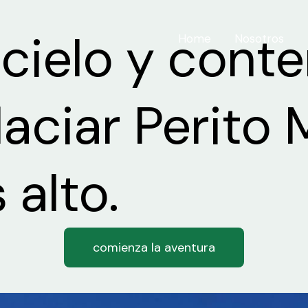
cielo y conte
Home
Nosotros
laciar Perito
alto.
comienza la aventura