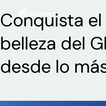
Ir
Conquista el 
al
contenido
belleza del G
desde lo más 