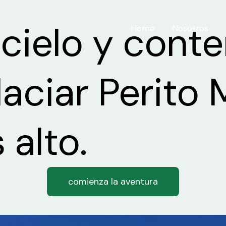
cielo y conte
Home
Nosotros
laciar Perito
alto.
comienza la aventura