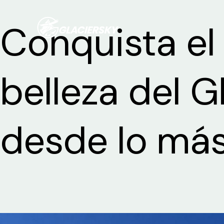
Ir
Conquista el 
al
contenido
belleza del G
desde lo más 