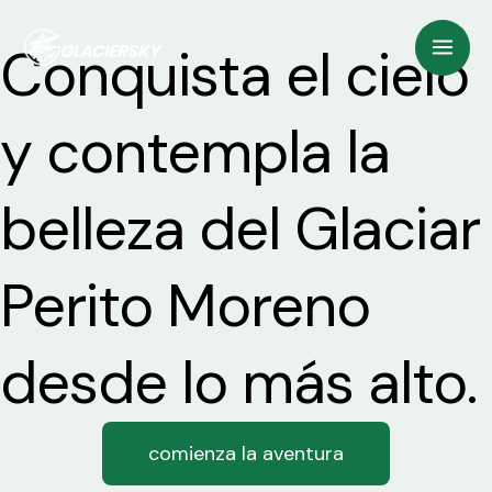
Ir
Mai
Conquista el cielo
al
Men
contenido
y contempla la
belleza del Glaciar
Perito Moreno
desde lo más alto.
comienza la aventura