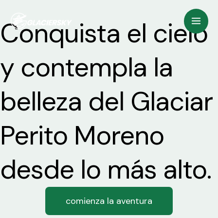
Ir
Mai
Conquista el cielo
al
Men
contenido
y contempla la
belleza del Glaciar
Perito Moreno
desde lo más alto.
comienza la aventura