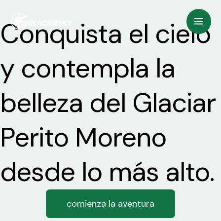
Ir
Mai
Conquista el cielo
al
Men
contenido
y contempla la
belleza del Glaciar
Perito Moreno
desde lo más alto.
comienza la aventura